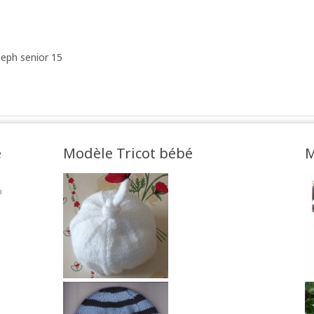
seph senior 15
e
Modèle Tricot bébé
M
o