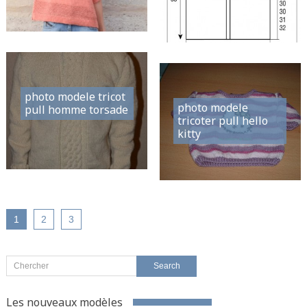
photo modele tricot
photo modele
pull homme torsade
tricoter pull hello
kitty
1
2
3
Les nouveaux modèles