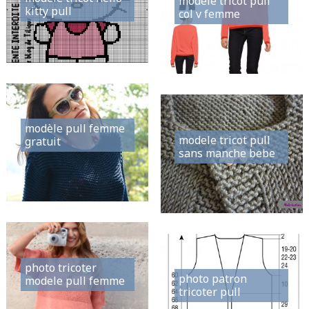
modele tricot pull
kitty pull
col v femme
modèle pull femme
modele tricot pull
gratuit
sans manche bebe
photo tricoter
photo patron
modele pull femme
tricoter pull