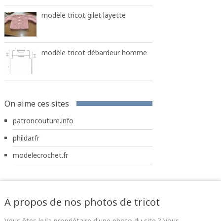
modèle tricot gilet layette
modèle tricot débardeur homme
On aime ces sites
patroncouture.info
phildar.fr
modelecrochet.fr
A propos de nos photos de tricot
Vous êtes le/la propriétaire d'une photo du site ? Vous