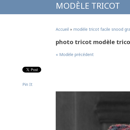
MODÈLE TRICOT
Accueil
»
modèle tricot facile snood gra
photo tricot modèle trico
« Modèle précédent
Pin It