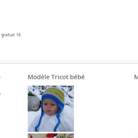
 gratuit 16
e
Modèle Tricot bébé
M
o