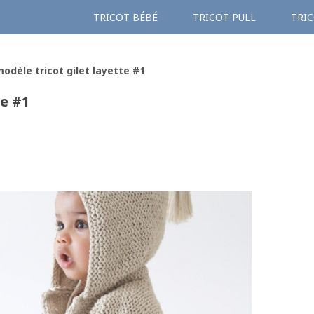
TRICOT BÉBÉ
TRICOT PULL
TRIC
odèle tricot gilet layette #1
te #1