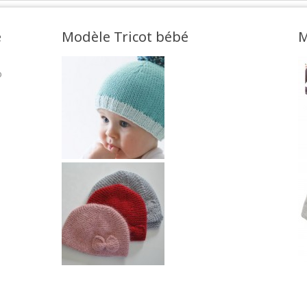
e
Modèle Tricot bébé
M
o