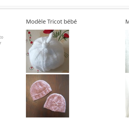
Modèle Tricot bébé
M
to
r