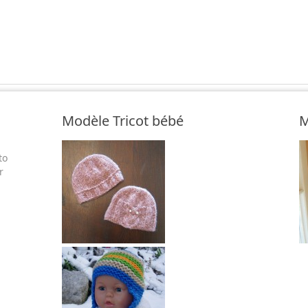
Modèle Tricot bébé
M
to
r