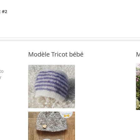
t #2
Modèle Tricot bébé
M
to
r