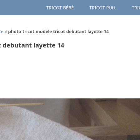
TRICOT BÉBÉ
TRICOT PULL
TRI
te
»
photo tricot modele tricot debutant layette 14
t debutant layette 14