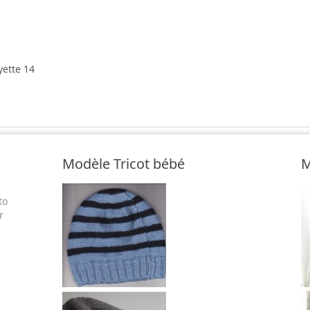
yette 14
Modèle Tricot bébé
M
to
r