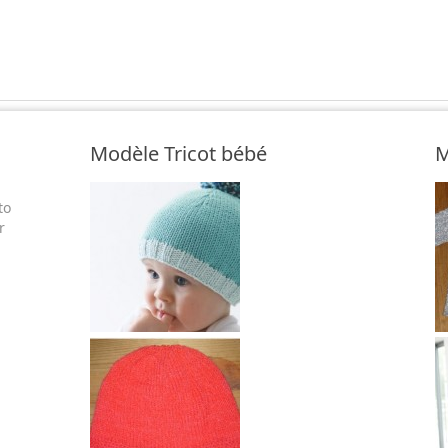
Modèle Tricot bébé
M
to
r