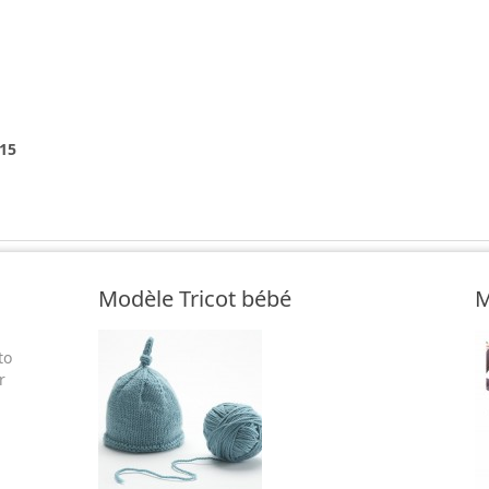
#15
Modèle Tricot bébé
M
to
r