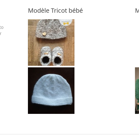
Modèle Tricot bébé
M
to
r