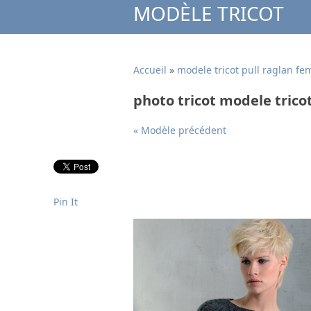
MODÈLE TRICOT
Accueil
»
modele tricot pull raglan f
photo tricot modele trico
« Modèle précédent
Pin It