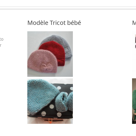
Modèle Tricot bébé
M
to
r