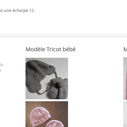
riz une écharpe 12
Modèle Tricot bébé
M
to
r