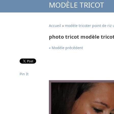
MODÈLE TRICOT
Accueil
»
modèle tricoter point de riz
photo tricot modèle trico
« Modèle précédent
Pin It