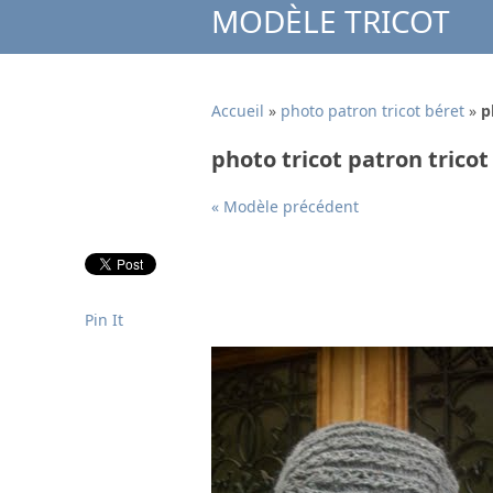
MODÈLE TRICOT
Accueil
»
photo patron tricot béret
»
p
photo tricot patron tricot
« Modèle précédent
Pin It