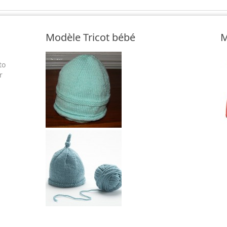
Modèle Tricot bébé
M
to
r