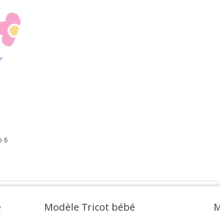
p 6
e
Modèle Tricot bébé
M