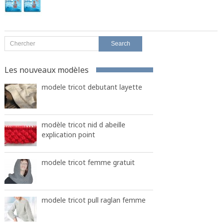
Les nouveaux modèles
modele tricot debutant layette
modèle tricot nid d abeille
explication point
modele tricot femme gratuit
modele tricot pull raglan femme