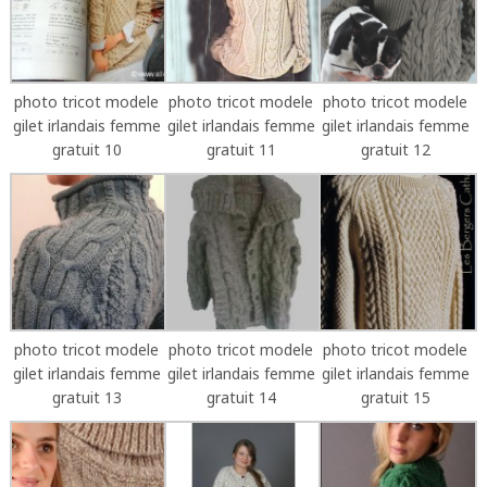
photo tricot modele
photo tricot modele
photo tricot modele
gilet irlandais femme
gilet irlandais femme
gilet irlandais femme
gratuit 10
gratuit 11
gratuit 12
photo tricot modele
photo tricot modele
photo tricot modele
gilet irlandais femme
gilet irlandais femme
gilet irlandais femme
gratuit 13
gratuit 14
gratuit 15