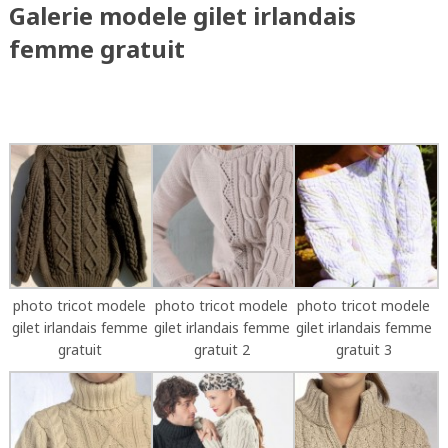
Galerie modele gilet irlandais
femme gratuit
photo tricot modele
photo tricot modele
photo tricot modele
gilet irlandais femme
gilet irlandais femme
gilet irlandais femme
gratuit
gratuit 2
gratuit 3