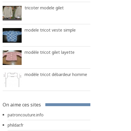
tricoter modele gilet
modele tricot veste simple
modèle tricot gilet layette
modèle tricot débardeur homme
On aime ces sites
patroncouture.info
phildar.fr