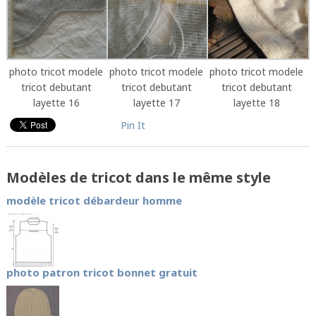
photo tricot modele
photo tricot modele
photo tricot modele
tricot debutant
tricot debutant
tricot debutant
layette 16
layette 17
layette 18
Pin It
Modèles de tricot dans le même style
modèle tricot débardeur homme
photo patron tricot bonnet gratuit