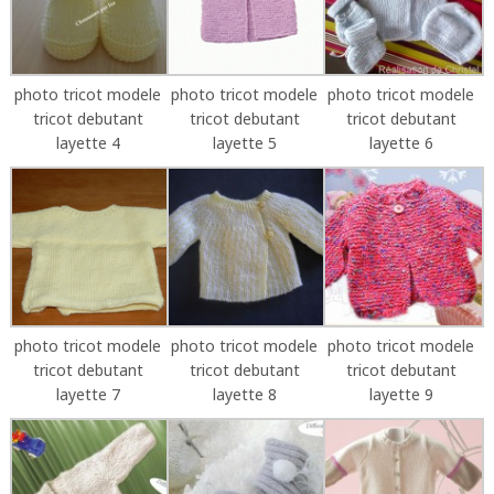
photo tricot modele
photo tricot modele
photo tricot modele
tricot debutant
tricot debutant
tricot debutant
layette 4
layette 5
layette 6
photo tricot modele
photo tricot modele
photo tricot modele
tricot debutant
tricot debutant
tricot debutant
layette 7
layette 8
layette 9