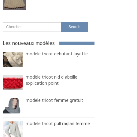
Les nouveaux modèles
modele tricot debutant layette
modèle tricot nid d abeille
explication point
modele tricot femme gratuit
modele tricot pull raglan femme