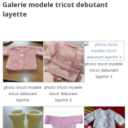
Galerie modele tricot debutant
layette
photo tricot modele
tricot debutant
layette 3
photo tricot modele
photo tricot modele
tricot debutant
tricot debutant
layette
layette 2