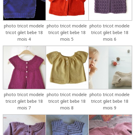
photo tricot modele
photo tricot modele
photo tricot modele
tricot gilet bebe 18
tricot gilet bebe 18
tricot gilet bebe 18
mois 4
mois 5
mois 6
photo tricot modele
photo tricot modele
photo tricot modele
tricot gilet bebe 18
tricot gilet bebe 18
tricot gilet bebe 18
mois 7
mois 8
mois 9