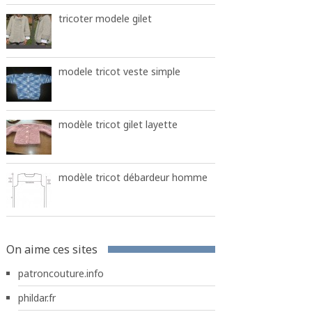
tricoter modele gilet
modele tricot veste simple
modèle tricot gilet layette
modèle tricot débardeur homme
On aime ces sites
patroncouture.info
phildar.fr