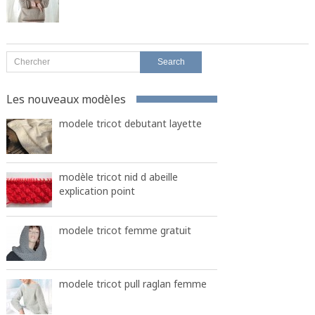
Les nouveaux modèles
modele tricot debutant layette
modèle tricot nid d abeille
explication point
modele tricot femme gratuit
modele tricot pull raglan femme