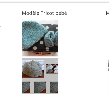
e
Modèle Tricot bébé
M
o