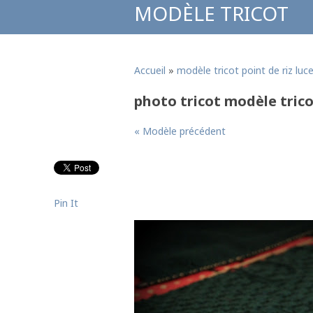
MODÈLE TRICOT
Accueil
»
modèle tricot point de riz luc
photo tricot modèle tricot
« Modèle précédent
Pin It