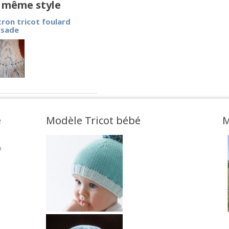
e même style
ron tricot foulard
rsade
e
Modèle Tricot bébé
M
o