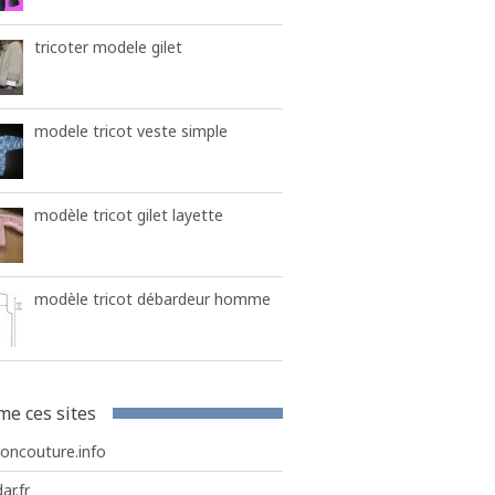
tricoter modele gilet
modele tricot veste simple
modèle tricot gilet layette
modèle tricot débardeur homme
me ces sites
roncouture.info
ar.fr