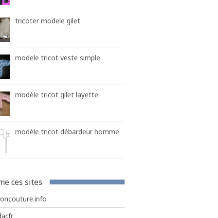
tricoter modele gilet
modele tricot veste simple
modèle tricot gilet layette
modèle tricot débardeur homme
me ces sites
roncouture.info
ar.fr