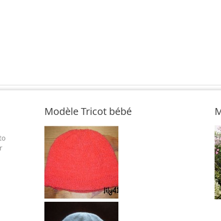
Modèle Tricot bébé
M
to
r