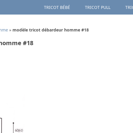
TRICOT BÉBÉ
TRICOT PULL
TRI
omme
»
modèle tricot débardeur homme #18
r homme #18