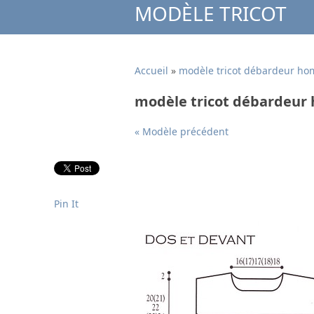
MODÈLE TRICOT
Accueil
»
modèle tricot débardeur h
modèle tricot débardeu
« Modèle précédent
Pin It