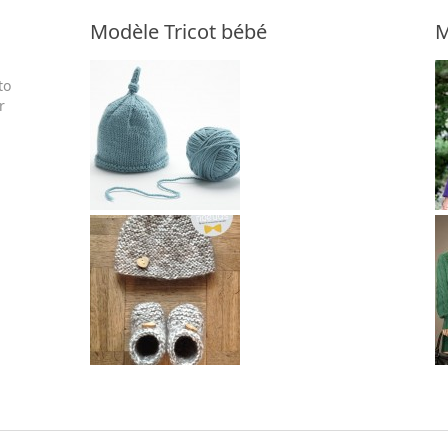
Modèle Tricot bébé
M
to
r