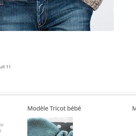
uit 11
Modèle Tricot bébé
M
to
r