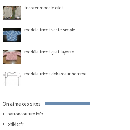
tricoter modele gilet
modele tricot veste simple
modèle tricot gilet layette
modèle tricot débardeur homme
On aime ces sites
patroncouture.info
phildar.fr