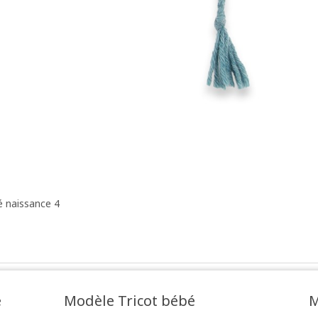
é naissance 4
e
Modèle Tricot bébé
M