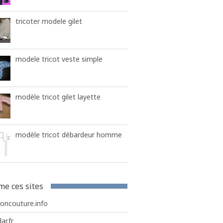
tricoter modele gilet
modele tricot veste simple
modèle tricot gilet layette
modèle tricot débardeur homme
me ces sites
roncouture.info
ar.fr