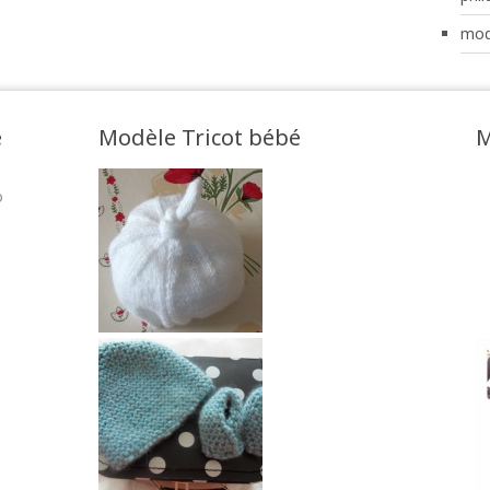
mod
e
Modèle Tricot bébé
M
o