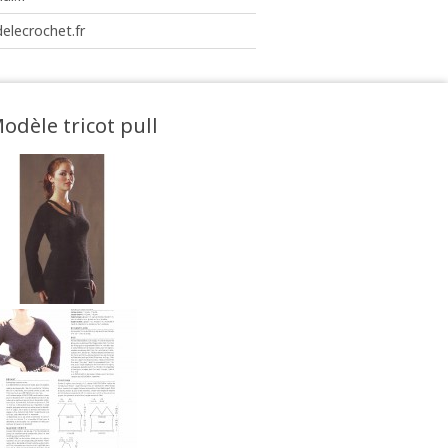
elecrochet.fr
odèle tricot pull