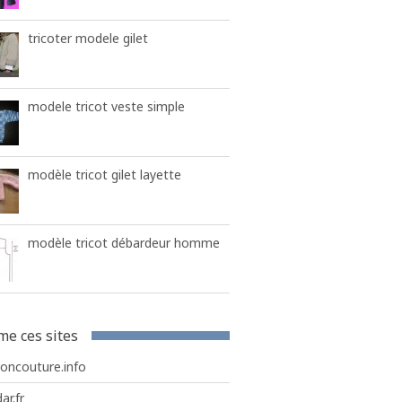
tricoter modele gilet
modele tricot veste simple
modèle tricot gilet layette
modèle tricot débardeur homme
me ces sites
roncouture.info
ar.fr