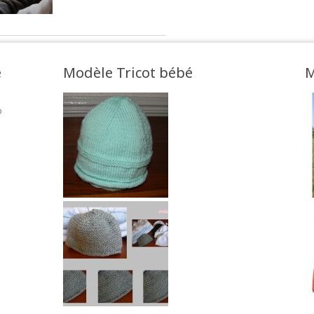
e
Modèle Tricot bébé
M
o