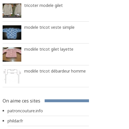
tricoter modele gilet
modele tricot veste simple
modèle tricot gilet layette
modèle tricot débardeur homme
On aime ces sites
patroncouture.info
phildar.fr