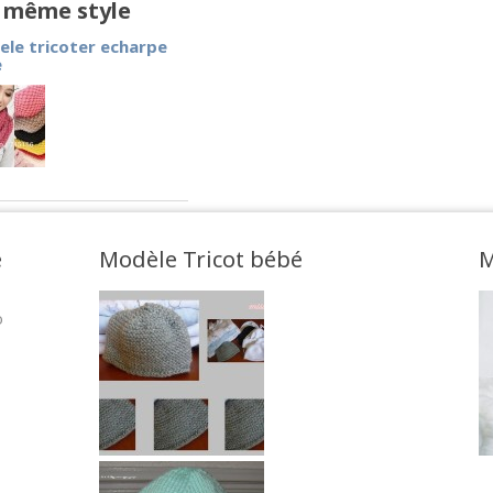
e même style
le tricoter echarpe
e
e
Modèle Tricot bébé
M
o