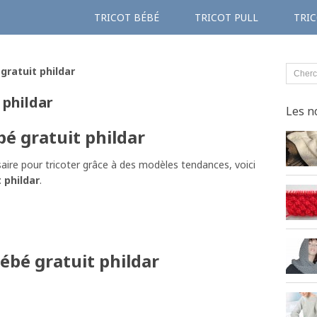
TRICOT BÉBÉ
TRICOT PULL
TRIC
gratuit phildar
 phildar
Les n
bé gratuit phildar
aire pour tricoter grâce à des modèles tendances, voici
 phildar
.
bébé gratuit phildar