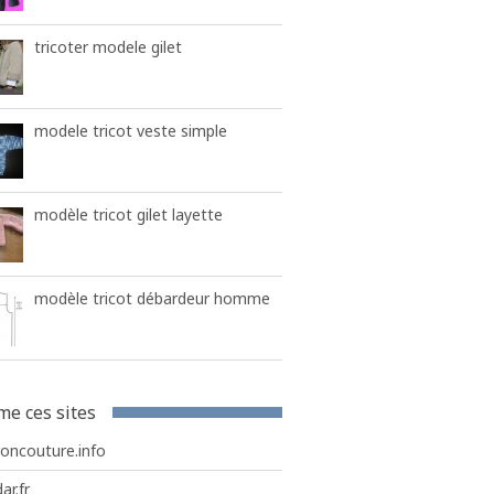
tricoter modele gilet
modele tricot veste simple
modèle tricot gilet layette
modèle tricot débardeur homme
me ces sites
roncouture.info
ar.fr