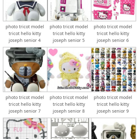
photo tricot model
photo tricot model
photo tricot model
tricot hello kitty
tricot hello kitty
tricot hello kitty
joseph senior 4
joseph senior 5
joseph senior 6
photo tricot model
photo tricot model
photo tricot model
tricot hello kitty
tricot hello kitty
tricot hello kitty
joseph senior 7
joseph senior 8
joseph senior 9