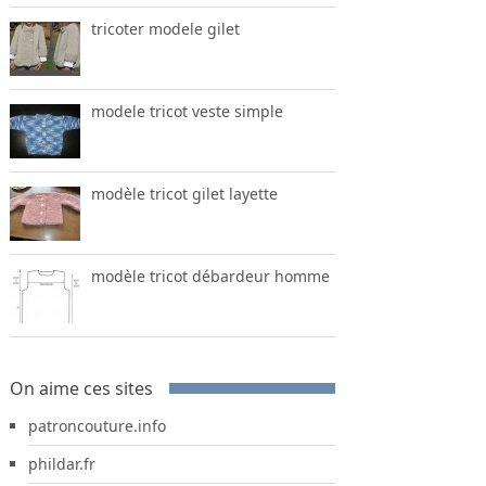
tricoter modele gilet
modele tricot veste simple
modèle tricot gilet layette
modèle tricot débardeur homme
On aime ces sites
patroncouture.info
phildar.fr