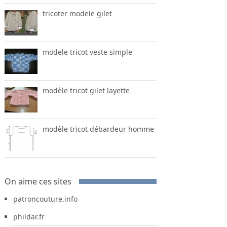
tricoter modele gilet
modele tricot veste simple
modèle tricot gilet layette
modèle tricot débardeur homme
On aime ces sites
patroncouture.info
phildar.fr