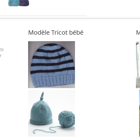
Modèle Tricot bébé
M
to
r