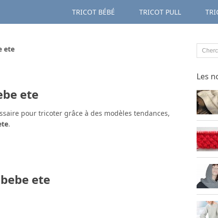
TRICOT BÉBÉ
TRICOT PULL
TRI
e ete
Les n
ebe ete
ssaire pour tricoter grâce à des modèles tendances,
ete
.
 bebe ete