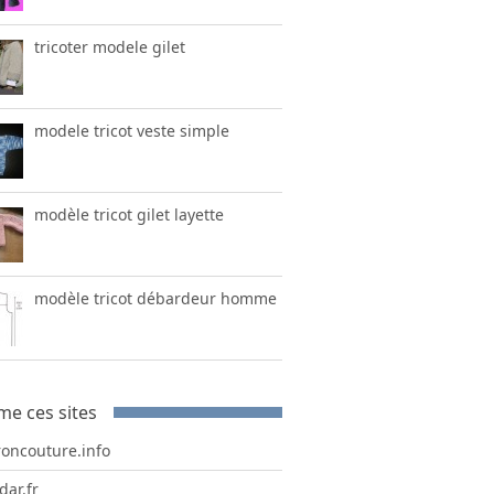
tricoter modele gilet
modele tricot veste simple
modèle tricot gilet layette
modèle tricot débardeur homme
me ces sites
roncouture.info
dar.fr