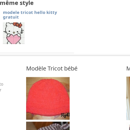
e même style
modele tricot hello kitty
gratuit
Modèle Tricot bébé
M
to
r