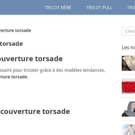
TRICOT BÉBÉ
TRICOT PULL
TRI
verture torsade
 torsade
Les n
couverture torsade
ssaire pour tricoter grâce à des modèles tendances,
rture torsade
.
t couverture torsade