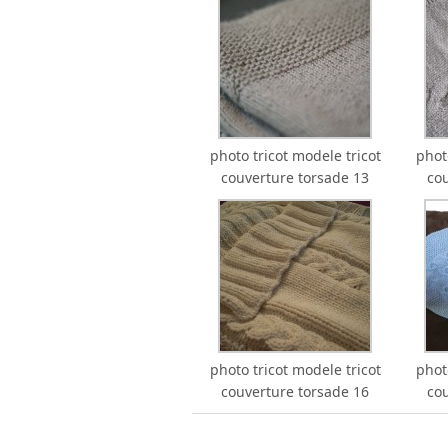
photo tricot modele tricot
phot
couverture torsade 13
co
photo tricot modele tricot
phot
couverture torsade 16
co