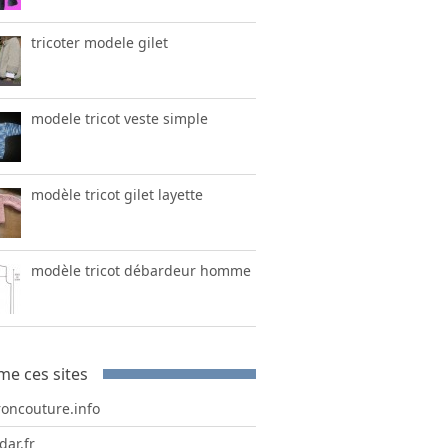
tricoter modele gilet
modele tricot veste simple
modèle tricot gilet layette
modèle tricot débardeur homme
me ces sites
roncouture.info
dar.fr