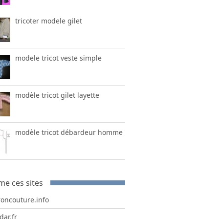
tricoter modele gilet
modele tricot veste simple
modèle tricot gilet layette
modèle tricot débardeur homme
me ces sites
roncouture.info
dar.fr