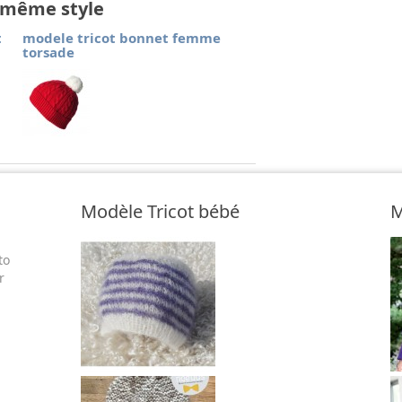
e même style
t
modele tricot bonnet femme
torsade
Modèle Tricot bébé
M
to
r