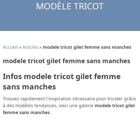
MODÈLE TRICOT
Accueil
»
Articles
»
modele tricot gilet femme sans manches
modele tricot gilet femme sans manches
Infos modele tricot gilet femme
sans manches
Trouvez rapidement l'inspiration nécessaire pour tricoter grâce
à des modèles tendances, voici une galerie
modele tricot gilet
femme sans manches
.