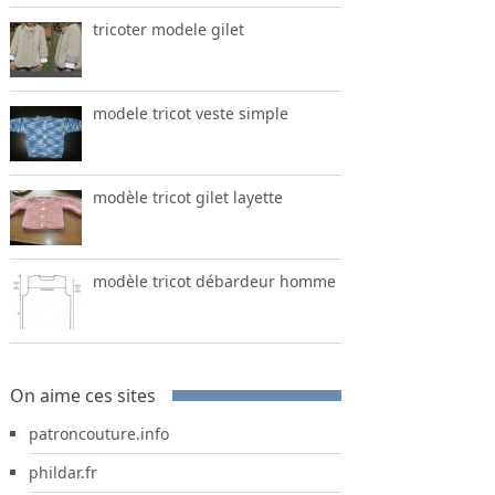
tricoter modele gilet
modele tricot veste simple
modèle tricot gilet layette
modèle tricot débardeur homme
On aime ces sites
patroncouture.info
phildar.fr