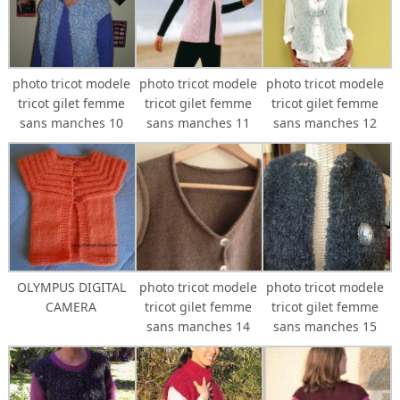
photo tricot modele
photo tricot modele
photo tricot modele
tricot gilet femme
tricot gilet femme
tricot gilet femme
sans manches 10
sans manches 11
sans manches 12
OLYMPUS DIGITAL
photo tricot modele
photo tricot modele
CAMERA
tricot gilet femme
tricot gilet femme
sans manches 14
sans manches 15