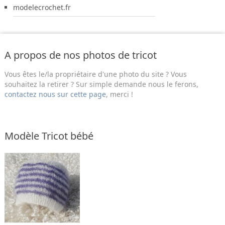
modelecrochet.fr
A propos de nos photos de tricot
Vous êtes le/la propriétaire d'une photo du site ? Vous
souhaitez la retirer ? Sur simple demande nous le ferons,
contactez nous sur cette page
, merci !
Modèle Tricot bébé