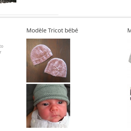
Modèle Tricot bébé
M
to
r