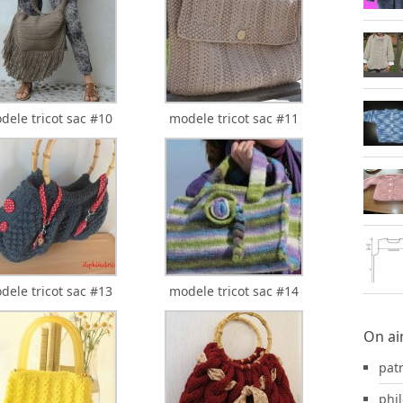
dele tricot sac #10
modele tricot sac #11
dele tricot sac #13
modele tricot sac #14
On ai
pat
phil