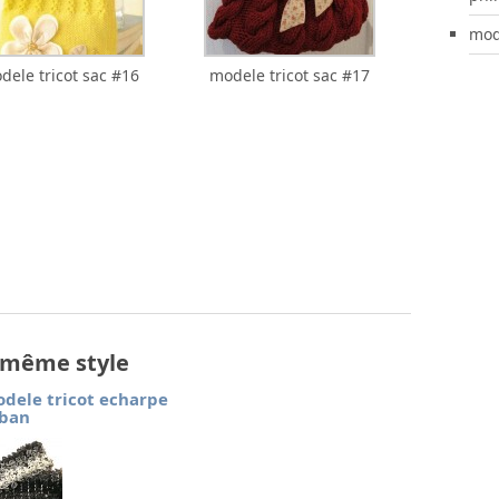
mod
dele tricot sac #16
modele tricot sac #17
e même style
dele tricot echarpe
ban