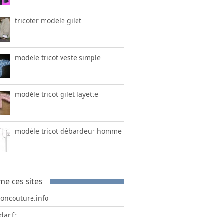
tricoter modele gilet
modele tricot veste simple
modèle tricot gilet layette
modèle tricot débardeur homme
me ces sites
roncouture.info
dar.fr