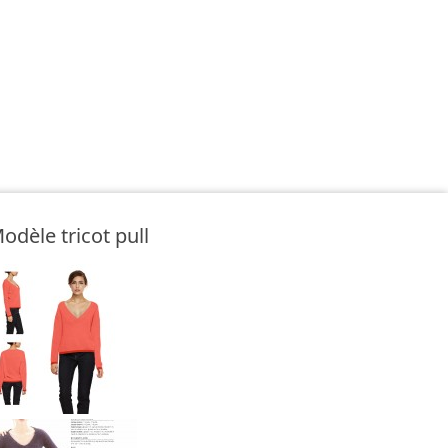
odèle tricot pull