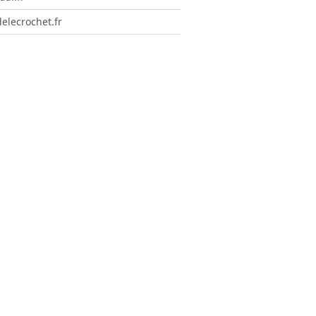
elecrochet.fr