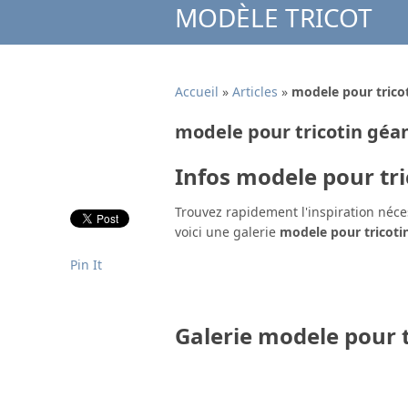
MODÈLE TRICOT
Accueil
»
Articles
»
modele pour trico
modele pour tricotin géa
Infos modele pour tri
Trouvez rapidement l'inspiration néce
voici une galerie
modele pour tricoti
Pin It
Galerie modele pour t