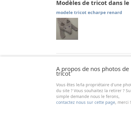
Modèles de tricot dans l
modele tricot echarpe renard
A propos de nos photos de
tricot
Vous êtes le/la propriétaire d'une pho
du site ? Vous souhaitez la retirer ? Su
simple demande nous le ferons,
contactez nous sur cette page
, merci !