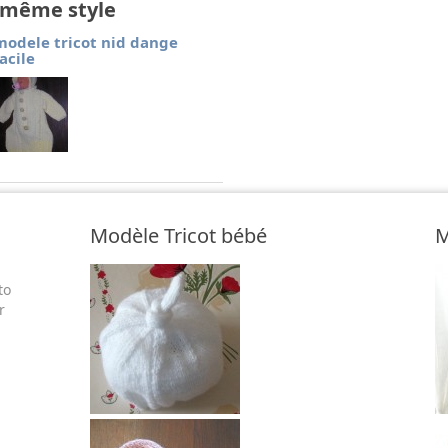
e même style
modele tricot nid dange
facile
Modèle Tricot bébé
M
to
r