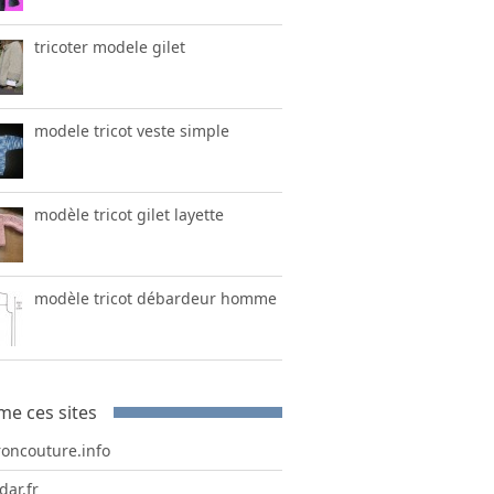
tricoter modele gilet
modele tricot veste simple
modèle tricot gilet layette
modèle tricot débardeur homme
me ces sites
roncouture.info
dar.fr