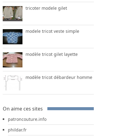
tricoter modele gilet
modele tricot veste simple
modèle tricot gilet layette
modèle tricot débardeur homme
On aime ces sites
patroncouture.info
phildar.fr