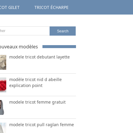
COT GILET
TRICOT ÉCHARPE
ouveaux modèles
modele tricot debutant layette
modèle tricot nid d abeille
explication point
modele tricot femme gratuit
modele tricot pull raglan femme