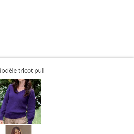
odèle tricot pull