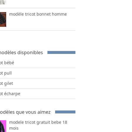
modèle tricot bonnet homme
odèles disponibles
cot bébé
ot pull
ot gilet
cot écharpe
odèles que vous aimez
modele tricot gratuit bebe 18
mois