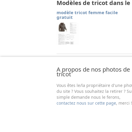
Modèles de tricot dans l
modèle tricot femme facile
gratuit
A propos de nos photos de
tricot
Vous êtes le/la propriétaire d'une pho
du site ? Vous souhaitez la retirer ? Su
simple demande nous le ferons,
contactez nous sur cette page
, merci !