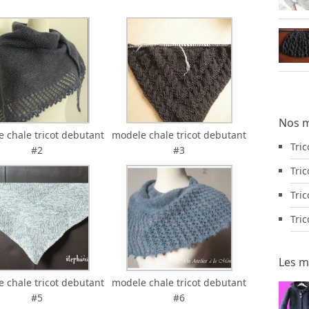
Nos m
 chale tricot debutant
modele chale tricot debutant
Tri
#2
#3
Tric
Tric
Tri
Les m
 chale tricot debutant
modele chale tricot debutant
#5
#6