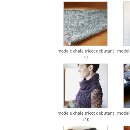
modele chale tricot debutant
modele
#7
modele chale tricot debutant
modele
#10