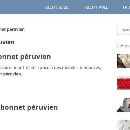
TRICOT BÉBÉ
TRICOT PULL
TRI
net péruvien
uvien
Les n
bonnet péruvien
ssaire pour tricoter grâce à des modèles tendances,
t péruvien
.
t bonnet péruvien