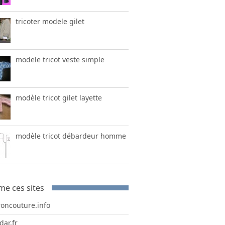
tricoter modele gilet
modele tricot veste simple
modèle tricot gilet layette
modèle tricot débardeur homme
me ces sites
roncouture.info
dar.fr