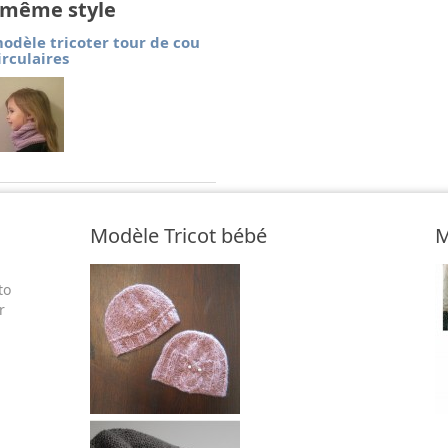
e même style
odèle tricoter tour de cou
irculaires
Modèle Tricot bébé
M
to
r