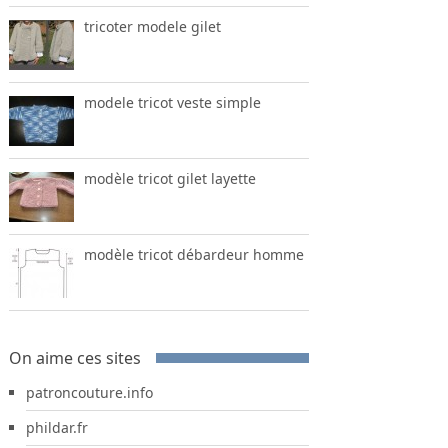
tricoter modele gilet
modele tricot veste simple
modèle tricot gilet layette
modèle tricot débardeur homme
On aime ces sites
patroncouture.info
phildar.fr