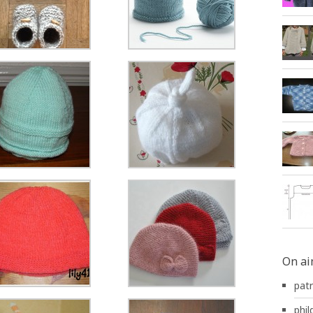
On ai
pat
phild