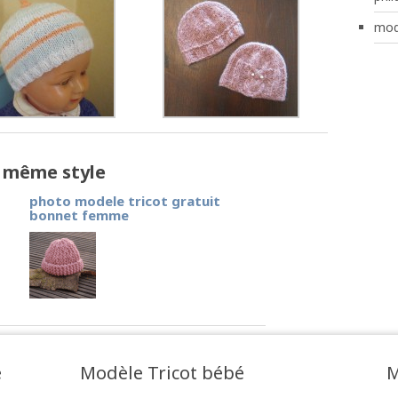
mod
e même style
photo modele tricot gratuit
bonnet femme
e
Modèle Tricot bébé
M