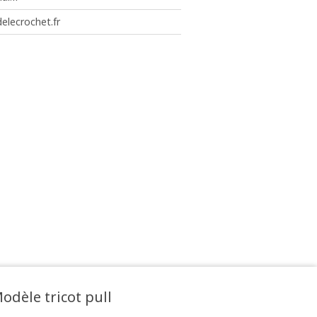
elecrochet.fr
odèle tricot pull