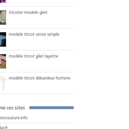
tricoter modele gilet
modele tricot veste simple
modèle tricot gilet layette
modèle tricot débardeur homme
me ces sites
roncouture.info
ar.fr